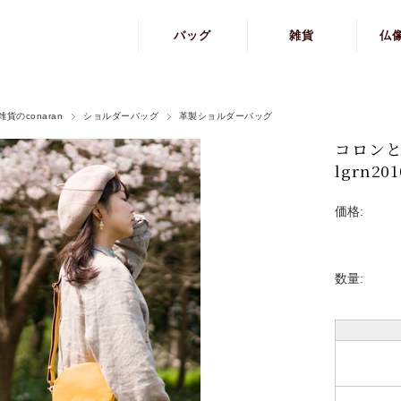
バッグ
雑貨
仏
リュック
貨のconaran
ショルダーバッグ
革製ショルダーバッグ
手さげ
コロンと
ショルダー
lgrn201
価格:
数量: