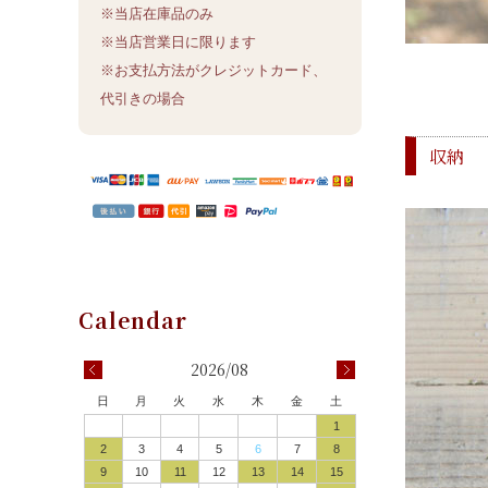
※当店在庫品のみ
※当店営業日に限ります
※お支払方法がクレジットカード、
代引きの場合
収納
2026/08
日
月
火
水
木
金
土
1
2
3
4
5
6
7
8
9
10
11
12
13
14
15