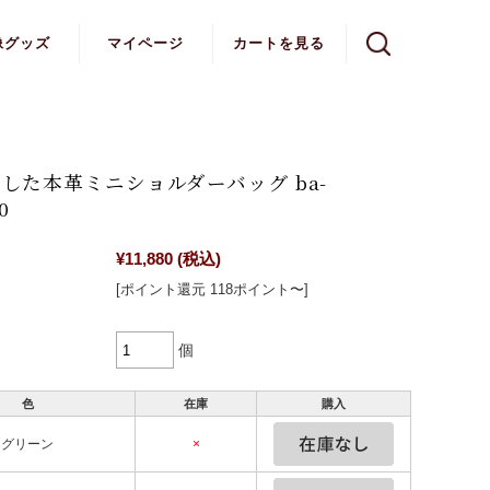
像グッズ
マイページ
カートを見る
した本革ミニショルダーバッグ ba-
0
¥11,880
(税込)
[ポイント還元 118ポイント〜]
個
色
在庫
購入
グリーン
×