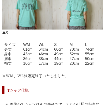
▲S
サイズ
WM
WL
S
M
L
身丈
61cm
64cm
66cm
70cm
74cm
身巾
43cm
46cm
49cm
52cm
55cm
肩巾
36cm
38cm
44cm
47cm
50cm
袖丈
16cm
17cm
19cm
20cm
22cm
※WM、WLは販売終了いたしました。
Tシャツ仕様
下記画像のＴシャツは別の商品です。えりの仕様の参考に