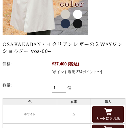
OSAKAKABAN・イタリアンレザーの２WAYワン
ショルダー yos-004
¥37,400
(税込)
価格:
[ポイント還元 374ポイント〜]
数量:
個
色
在庫
購入
ホワイト
△