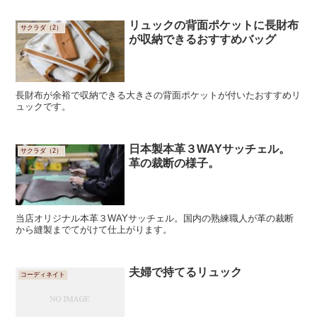
リュックの背面ポケットに長財布
サクラダ（2）
が収納できるおすすめバッグ
長財布が余裕で収納できる大きさの背面ポケットが付いたおすすめリ
ュックです。
日本製本革３WAYサッチェル。
サクラダ（2）
革の裁断の様子。
当店オリジナル本革３WAYサッチェル。国内の熟練職人が革の裁断
から縫製までてがけて仕上がります。
夫婦で持てるリュック
コーディネイト