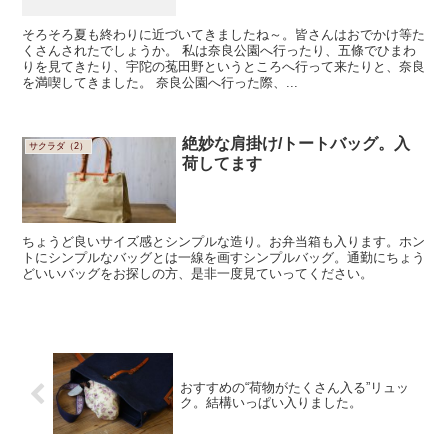
そろそろ夏も終わりに近づいてきましたね～。皆さんはおでかけ等た
くさんされたでしょうか。 私は奈良公園へ行ったり、五條でひまわ
りを見てきたり、宇陀の菟田野というところへ行って来たりと、奈良
を満喫してきました。 奈良公園へ行った際、...
絶妙な肩掛け/トートバッグ。入
サクラダ（2）
荷してます
ちょうど良いサイズ感とシンプルな造り。お弁当箱も入ります。ホン
トにシンプルなバッグとは一線を画すシンプルバッグ。通勤にちょう
どいいバッグをお探しの方、是非一度見ていってください。
おすすめの“荷物がたくさん入る”リュッ
ク。結構いっぱい入りました。