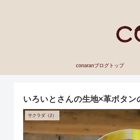
conaranブログトップ
いろいとさんの生地×革ボタン
サクラダ（2）